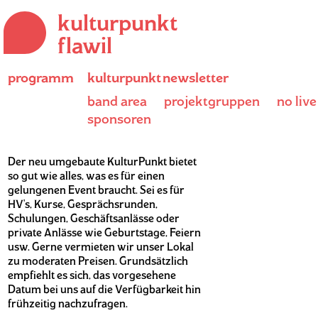
kulturpunkt
flawil
programm
kulturpunkt
newsletter
Direkt
band area
projektgruppen
no live
zum
Der KulturPunkt ist auch (d)ein
sponsoren
Inhalt
Event-Lokal
Der neu umgebaute KulturPunkt bietet
so gut wie alles, was es für einen
gelungenen Event braucht. Sei es für
HV's, Kurse, Gesprächsrunden,
Schulungen, Geschäftsanlässe oder
private Anlässe wie Geburtstage, Feiern
usw. Gerne vermieten wir unser Lokal
zu moderaten Preisen. Grundsätzlich
empfiehlt es sich, das vorgesehene
Datum bei uns auf die Verfügbarkeit hin
frühzeitig nachzufragen.