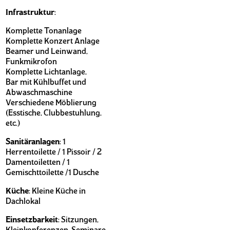
Infrastruktur
:
Komplette Tonanlage
Komplette Konzert Anlage
Beamer und Leinwand,
Funkmikrofon
Komplette Lichtanlage,
Bar mit Kühlbuffet und
Abwaschmaschine
Verschiedene Möblierung
(Esstische, Clubbestuhlung,
etc.)
Sanitäranlagen
: 1
Herrentoilette / 1 Pissoir / 2
Damentoiletten / 1
Gemischttoilette /1 Dusche
Küche
: Kleine Küche in
Dachlokal
Einsetzbarkeit
: Sitzungen,
Kleinkonferenzen, Seminare,