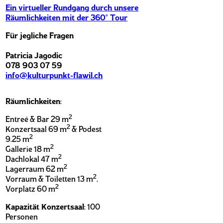
Ein virtueller Rundgang durch unsere
Räumlichkeiten mit der 360° Tour
Für jegliche Fragen
Patricia Jagodic
078 903 07 59
info@kulturpunkt-flawil.ch
Räumlichkeiten
:
2
Entreé & Bar 29 m
2
Konzertsaal 69 m
& Podest
2
9.25 m
2
Gallerie 18 m
2
Dachlokal 47 m
2
Lagerraum 62 m
2
Vorraum & Toiletten 13 m
,
2
Vorplatz 60 m
Kapazität Konzertsaal
: 100
Personen