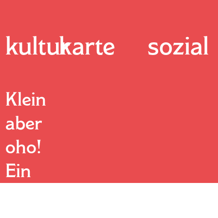
kultur
karte
sozial
Klein
aber
oho!
Ein
vielseitiges